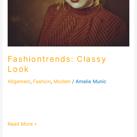
Fashiontrends: Classy
Look
Allgemein
,
Fashion
,
Modeln
/
Amelie Munic
Die Festtage stehen an und ich schreibe diesmal
über zwei Looks passend zur Weihnachtszeit.
Solltet ihr also auf der Suche nach…
Read More »