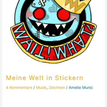
Meine Welt in Stickern
4 Kommentare
/
Musik
,
Zeichnen
/
Amelie Munic
Auch wieder eine lustige Geschichte. Ich saß im
Flugzeug auf dem Weg nach Gran Canaria um für