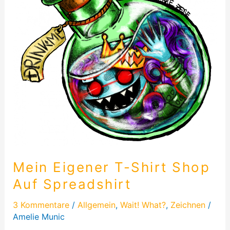
Auf
Spreadshirt​
Mein Eigener T-Shirt Shop
Auf Spreadshirt​
3 Kommentare
/
Allgemein
,
Wait! What?
,
Zeichnen
/
Amelie Munic