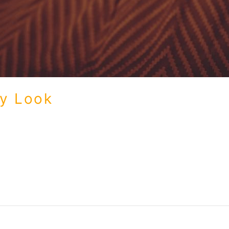
sy Look
esmal über zwei Looks passend zur Weihnachtszeit. Solltet 