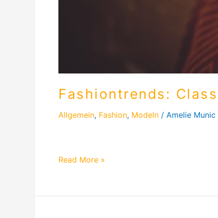
Fashiontrends: Clas
Allgemein
,
Fashion
,
Modeln
/
Amelie Munic
Die Festtage stehen an und ich schreibe di
Read More »