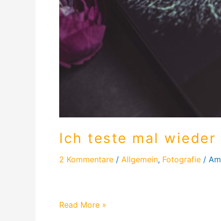
Ich teste mal wiede
2 Kommentare
/
Allgemein
,
Fotografie
/
Am
In dem Blog zeige ich Euch mal ein Fotobu
Read More »