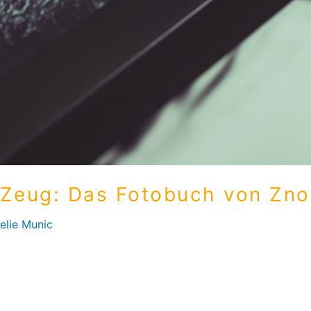
r Zeug: Das Fotobuch von Zno
elie Munic
ch von zno.com. Ich habe mich für das Album USB Set ents