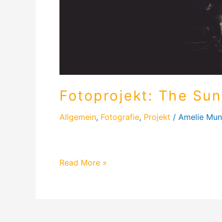
Fotoprojekt: The Sun
Allgemein
,
Fotografie
,
Projekt
/
Amelie Mun
Heute schreibe ich über mein Fotoprojekt 
Read More »