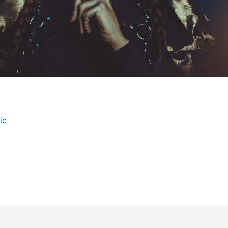
ic
„The Sun“. Für das Projekt habe ich zwei Kronen gebastelt,