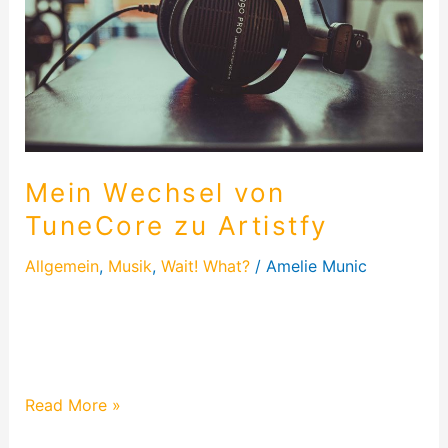
Artistfy
Mein Wechsel von
TuneCore zu Artistfy
Allgemein
,
Musik
,
Wait! What?
/
Amelie Munic
Diesmal schreibe ich über meinen aktuellen
Distributor & Musikvertrieb. Seit 2021 bin ich bei
Artistfy und der Wechsel..
Read More »