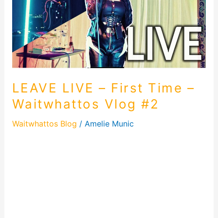
–
Waitwhattos
Vlog
#2
LEAVE LIVE – First Time –
Waitwhattos Vlog #2
Waitwhattos Blog
/
Amelie Munic
LEAVE LIVE – First Time – Waitwhattos Vlog #2
Leave Live – First time Hallo meine wunderbaren
Leser! Heute möchte ich euch an einem ganz
besonderen Moment meiner musikalischen Reise
teilhaben lassen – der Premiere meines Songs
„Leave“ & „Stay“. Das erste Mal, dass dieser Song
der Unabhängigkeit live die Bühne betrat, und was