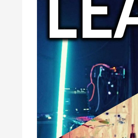
First
Time
–
Waitwhattos
Vlog
#2