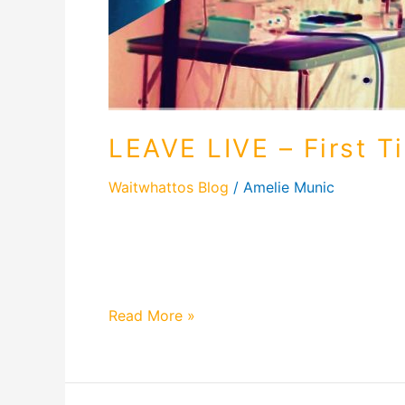
LEAVE LIVE – First T
Waitwhattos Blog
/
Amelie Munic
LEAVE LIVE – First Time – Waitwhattos Vlo
besonderen Moment meiner musikalischen Re
der Unabhängigkeit live die Bühne betrat, 
Read More »