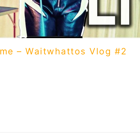
ime – Waitwhattos Vlog #2
g #2 Leave Live – First time Hallo meine wunderbaren Les
ise teilhaben lassen – der Premiere meines Songs „Leave“ 
und was für […]