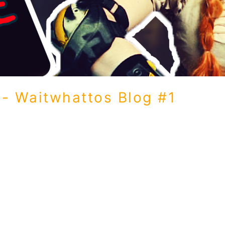
- Waitwhattos Blog #1
 The Making Of Leave Hallo meine lieben Leser! Heute öffn
Of meines Songs „Leave“. Schaut hinter die Kulissen, genaue
r Hand Vom