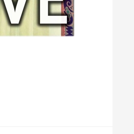
er! Heute möchte ich euch an einem ganz
& „Stay“. Das erste Mal, dass dieser Song