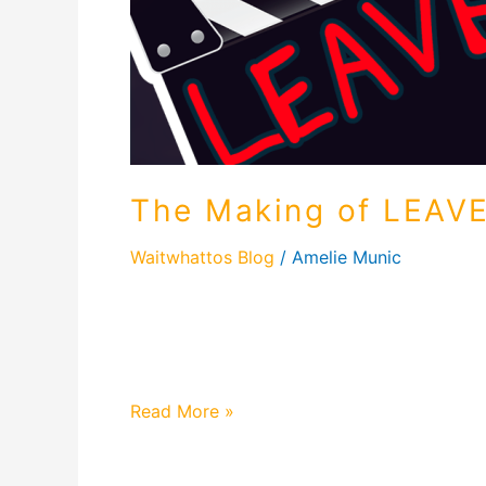
The Making of LEAVE
Waitwhattos Blog
/
Amelie Munic
The Making of LEAVE – Waitwhattos Vlog #1
voller Kreativität und Chaos – das Making 
Musikvideos zu „Leave“. Alles aus eigene
Read More »