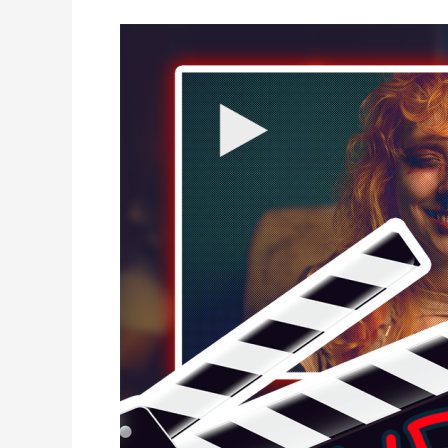
The
Making
of
LEAVE-
Waitwhattos
Blog
#1