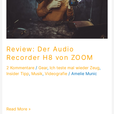
von
ZOOM
Review: Der Audio
Recorder H8 von ZOOM
2 Kommentare
/
Gear
,
Ich teste mal wieder Zeug
,
Insider Tipp
,
Musik
,
Videografie
/
Amelie Munic
Lange habe ich nach einen guten Audio Recorder
gesucht und jetzt gefunden. Der H8 von Zoom. Ein
Schweizer Taschenmesser der…
Read More »