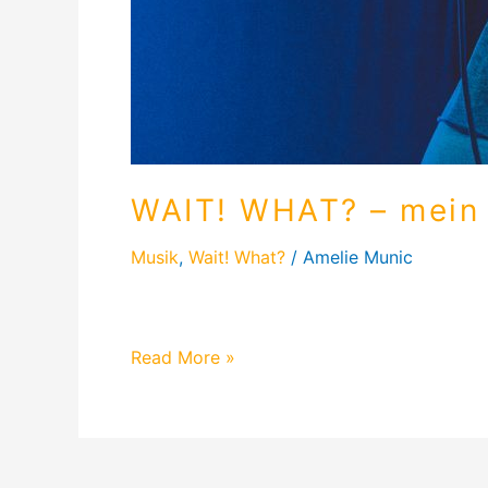
WAIT! WHAT? – mein e
Musik
,
Wait! What?
/
Amelie Munic
Erfahre mehr über das erste Konzert von 
Read More »