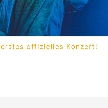
rstes offizielles Konzert!
WAIT! WHAT? in Maschinchen Buntes. Es war absolut abgef