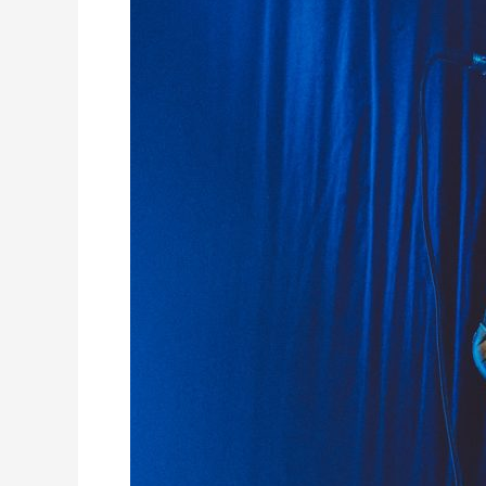
mein
erstes
offizielles
Konzert!