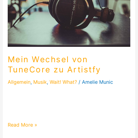
Artistfy
Mein Wechsel von
TuneCore zu Artistfy
Allgemein
,
Musik
,
Wait! What?
/
Amelie Munic
Diesmal schreibe ich über meinen aktuellen
Distributor & Musikvertrieb. Seit 2021 bin ich bei
Artistfy und der Wechsel..
Read More »