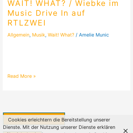
WAIT! WHAT? / Wiebke im
Music Drive In auf
RTLZWEI
Allgemein
,
Musik
,
Wait! What?
/
Amelie Munic
Musikerin WAIT! WHAT? performt bei der
einzigartigen Karaoke-Show Music Drive In im
RTLZWEI. Ein Blick hinter die Kulissen!
Read More »
Datenschutzerklärung
Cookies erleichtern die Bereitstellung unserer
Dienste. Mit der Nutzung unserer Dienste erklären