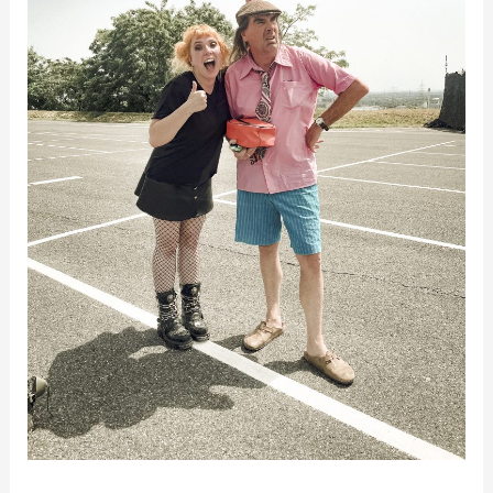
Music
Drive
In
auf
RTLZWEI